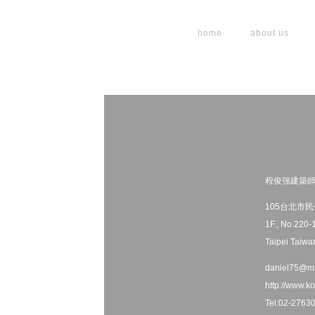
home
about us
程俊強建築師
105台北市民
1F., No.220-
Taipei Taiwa
daniel75@ms
http://www.ko
Tel:02-2763